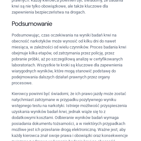
prawnych. Każdy kierowca powinien być świadomy, że badania
krwi są nie tylko obowiązkowe, ale także kluczowe dla
zapewnienia bezpieczeństwa na drogach.
Podsumowanie
Podsumowując, czas oczekiwania na wyniki badań krwi na
obecność narkotyków może wynosić od kilku dni do nawet
miesiąca, w zależności od wielu czynników. Proces badania krwi
obejmuje kilka etapów, od zatrzymania przez policję, przez
pobranie próbki, aż po szczegółową analizę w certyfikowanych
laboratoriach. Wszystkie te kroki są kluczowe dla zapewnienia
wiarygodnych wyników, które mogą stanowić podstawę do
podejmowania dalszych działań prawnych przez organy
procesowe.
Kierowcy powinni być świadomi, że ich prawo jazdy może zostać
natychmiast zatrzymane w przypadku pozytywnego wyniku
wstępnego testu na narkotyki. Istnieje możliwość przyspieszenia
uzyskania wyników badań krwi, jednak wiąże się to z
dodatkowymi kosztami. Odbieranie wyników badań wymaga
posiadania dokumentu tożsamości, a w niektórych przypadkach
możliwe jest ich przesłanie drogą elektroniczną. Ważne jest, aby
każdy kierowca znał swoje prawa i obowiązki oraz konsekwencje