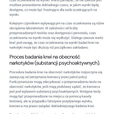
czas oczekiwania na wyniki. Warto pamiętać, że nie zawsze jest
możliwe przewidzenie dokładnego czasu, w jakim wyniki będą
dostępne, co może być frustrujące dla osób oczekujących na
wyniki.
Kolejnym czynnikiem wpływającym na czas oczekiwania są różne
obciążenia laboratorium. W zależności od liczby
przeprowadzanych testów oraz dostępności personelu, czas
oczekiwania na wyniki może się wydłużyć. Dlatego zawsze warto
brać pod uwagę, że czas oczekiwania na wyniki badań krwi na
narkotyki może być dłuższy niż początkowo zakładano.
Proces badania krwi na obecność
narkotyków (substancji psychoaktywnych).
Procedura badania krwi na obecność narkotyków rozpoczyna się
zazwyczaj od zatrzymania kierowcy przez patrol policji.
Funkcjonariusze mogą zdecydować o przeprowadzeniu testu na
obecność narkotyków, jeśli mają podstawy sądzić, że kierowca
jest pod wpływem substancji psychoaktywnych. Wstępne testy
mogą być przeprowadzone na miejscu za pomocą kasety
testowej, ale w przypadku fałszywie pozytywnego wyniku,
kierowca ma prawo zażądać dokładniejszego badania krwi.