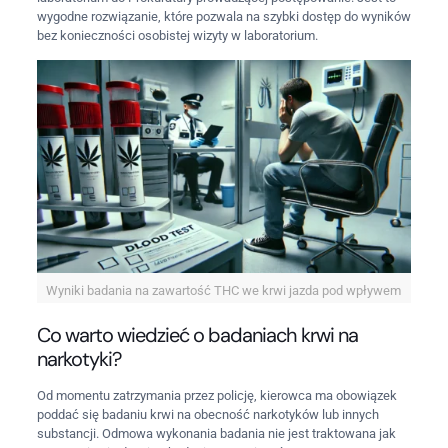
wygodne rozwiązanie, które pozwala na szybki dostęp do wyników
bez konieczności osobistej wizyty w laboratorium.
Wyniki badania na zawartość THC we krwi jazda pod wpływem
Co warto wiedzieć o badaniach krwi na
narkotyki?
Od momentu zatrzymania przez policję, kierowca ma obowiązek
poddać się badaniu krwi na obecność narkotyków lub innych
substancji. Odmowa wykonania badania nie jest traktowana jak