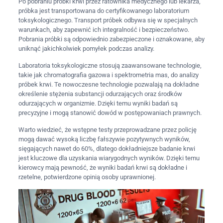
Po pobraniu próbki krwi przez ratownika medycznego lub lekarza,
próbka jest transportowana do certyfikowanego laboratorium
toksykologicznego. Transport próbek odbywa się w specjalnych
warunkach, aby zapewnić ich integralność i bezpieczeństwo.
Pobrania próbki są odpowiednio zabezpieczone i oznakowane, aby
uniknąć jakichkolwiek pomyłek podczas analizy.
Laboratoria toksykologiczne stosują zaawansowane technologie,
takie jak chromatografia gazowa i spektrometria mas, do analizy
próbek krwi. Te nowoczesne technologie pozwalają na dokładne
określenie stężenia substancji odurzających oraz środków
odurzających w organizmie. Dzięki temu wyniki badań są
precyzyjne i mogą stanowić dowód w postępowaniach prawnych.
Warto wiedzieć, że wstępne testy przeprowadzane przez policję
mogą dawać wysoką liczbę fałszywie pozytywnych wyników,
sięgających nawet do 60%, dlatego dokładniejsze badanie krwi
jest kluczowe dla uzyskania wiarygodnych wyników. Dzięki temu
kierowcy mają pewność, że wyniki badań krwi są dokładne i
rzetelne, potwierdzone opinią osoby uprawnionej.