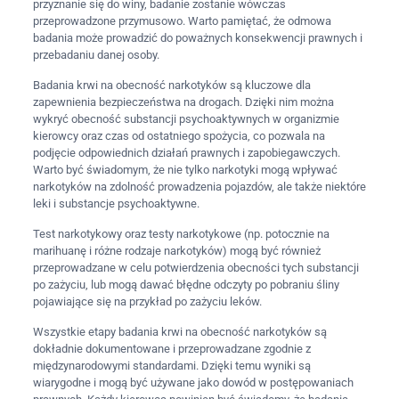
przyznanie się do winy, badanie zostanie wówczas
przeprowadzone przymusowo. Warto pamiętać, że odmowa
badania może prowadzić do poważnych konsekwencji prawnych i
przebadaniu danej osoby.
Badania krwi na obecność narkotyków są kluczowe dla
zapewnienia bezpieczeństwa na drogach. Dzięki nim można
wykryć obecność substancji psychoaktywnych w organizmie
kierowcy oraz czas od ostatniego spożycia, co pozwala na
podjęcie odpowiednich działań prawnych i zapobiegawczych.
Warto być świadomym, że nie tylko narkotyki mogą wpływać
narkotyków na zdolność prowadzenia pojazdów, ale także niektóre
leki i substancje psychoaktywne.
Test narkotykowy oraz testy narkotykowe (np. potocznie na
marihuanę i różne rodzaje narkotyków) mogą być również
przeprowadzane w celu potwierdzenia obecności tych substancji
po zażyciu, lub mogą dawać błędne odczyty po pobraniu śliny
pojawiające się na przykład po zażyciu leków.
Wszystkie etapy badania krwi na obecność narkotyków są
dokładnie dokumentowane i przeprowadzane zgodnie z
międzynarodowymi standardami. Dzięki temu wyniki są
wiarygodne i mogą być używane jako dowód w postępowaniach