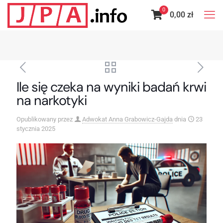
0
0,00 zł
Ile się czeka na wyniki badań krwi
na narkotyki
Opublikowany przez
Adwokat Anna Grabowicz-Gajda
dnia
23
stycznia 2025